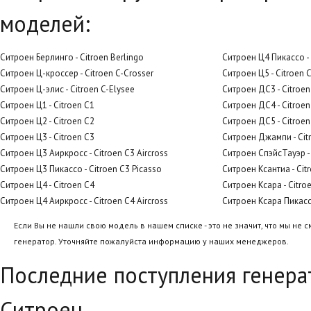
моделей:
Ситроен Берлинго - Citroen Berlingo
Ситроен Ц4 Пикассо - 
Ситроен Ц-кроссер - Citroen C-Crosser
Ситроен Ц5 - Citroen 
Ситроен Ц-элис - Citroen C-Elysee
Ситроен ДС3 - Citroe
Ситроен Ц1 - Citroen C1
Ситроен ДС4 - Citroe
Ситроен Ц2 - Citroen C2
Ситроен ДС5 - Citroe
Ситроен Ц3 - Citroen C3
Ситроен Джампи - Cit
Ситроен Ц3 Аиркросс - Citroen C3 Aircross
Ситроен СпэйсТауэр -
Ситроен Ц3 Пикассо - Citroen C3 Picasso
Ситроен Ксантиа - Cit
Ситроен Ц4 - Citroen C4
Ситроен Ксара - Citro
Ситроен Ц4 Аиркросс - Citroen C4 Aircross
Ситроен Ксара Пикассо
Если Вы не нашли свою модель в нашем списке - это не значит, что мы не 
генератор. Уточняйте пожалуйста информацию у наших менеджеров.
Последние поступления генера
Ситроен