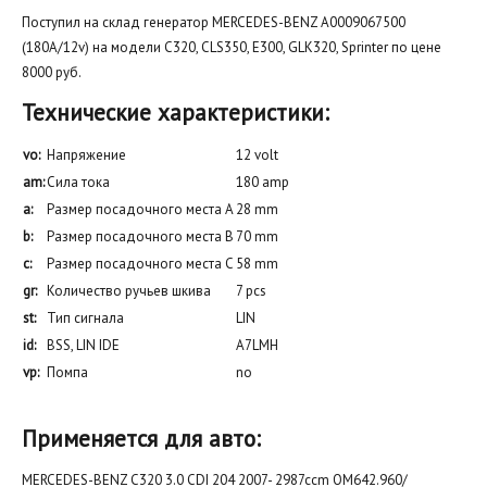
Поступил на склад генератор MERCEDES-BENZ A0009067500
(180А/12v) на модели C320, CLS350, E300, GLK320, Sprinter по цене
8000 руб.
Технические характеристики:
vo:
Напряжение
12 volt
am:
Сила тока
180 amp
a:
Размер посадочного места A
28 mm
b:
Размер посадочного места B
70 mm
c:
Размер посадочного места C
58 mm
gr:
Количество ручьев шкива
7 pcs
st:
Тип сигнала
LIN
id:
BSS, LIN IDE
A7LMH
vp:
Помпа
no
Применяется для авто:
MERCEDES-BENZ C320 3.0 CDI 204 2007- 2987ccm OM642.960/