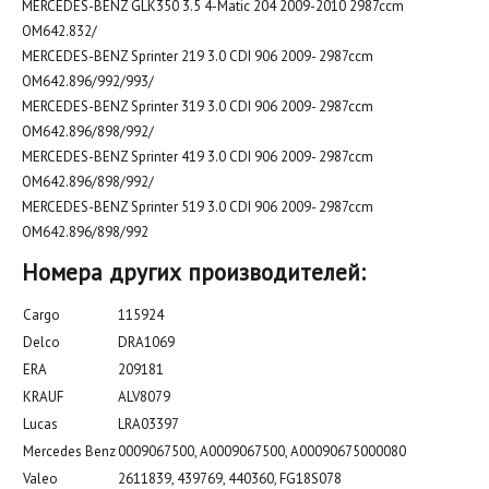
MERCEDES-BENZ GLK350 3.5 4-Matic 204 2009-2010 2987ccm
OM642.832/
MERCEDES-BENZ Sprinter 219 3.0 CDI 906 2009- 2987ccm
OM642.896/992/993/
MERCEDES-BENZ Sprinter 319 3.0 CDI 906 2009- 2987ccm
OM642.896/898/992/
MERCEDES-BENZ Sprinter 419 3.0 CDI 906 2009- 2987ccm
OM642.896/898/992/
MERCEDES-BENZ Sprinter 519 3.0 CDI 906 2009- 2987ccm
OM642.896/898/992
Номера других производителей:
Cargo
115924
Delco
DRA1069
ERA
209181
KRAUF
ALV8079
Lucas
LRA03397
Mercedes Benz
0009067500, A0009067500, A00090675000080
Valeo
2611839, 439769, 440360, FG18S078