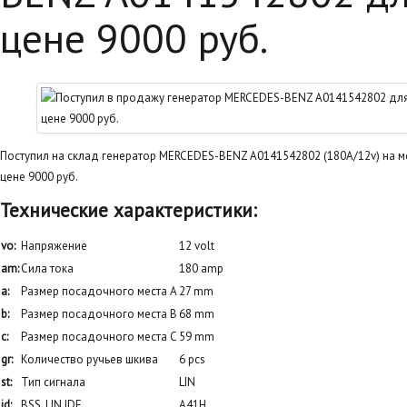
цене 9000 руб.
Поступил на склад генератор MERCEDES-BENZ A0141542802 (180А/12v) на мо
цене 9000 руб.
Технические характеристики:
vo:
Напряжение
12 volt
am:
Сила тока
180 amp
a:
Размер посадочного места A
27 mm
b:
Размер посадочного места B
68 mm
c:
Размер посадочного места C
59 mm
gr:
Количество ручьев шкива
6 pcs
st:
Тип сигнала
LIN
id:
BSS, LIN IDE
A41H