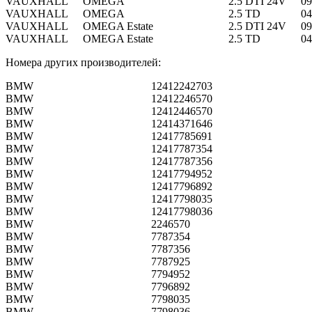
VAUXHALL
OMEGA
2.5 DTI 24V
09
VAUXHALL
OMEGA
2.5 TD
04
VAUXHALL
OMEGA Estate
2.5 DTI 24V
09
VAUXHALL
OMEGA Estate
2.5 TD
04
Номера других производителей:
BMW
12412242703
BMW
12412246570
BMW
12412446570
BMW
12414371646
BMW
12417785691
BMW
12417787354
BMW
12417787356
BMW
12417794952
BMW
12417796892
BMW
12417798035
BMW
12417798036
BMW
2246570
BMW
7787354
BMW
7787356
BMW
7787925
BMW
7794952
BMW
7796892
BMW
7798035
BMW
7798036