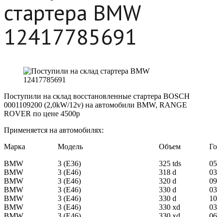
стартера BMW
12417785691
Поступили на склад восстановленные стартера BOSCH
0001109200 (2,0kW/12v) на автомобили BMW, RANGE
ROVER по цене 4500р
Применяется на автомобилях:
Марка
Модель
Объем
Го
BMW
3 (E36)
325 tds
05
BMW
3 (E46)
318 d
03
BMW
3 (E46)
320 d
09
BMW
3 (E46)
330 d
03
BMW
3 (E46)
330 d
10
BMW
3 (E46)
330 xd
03
BMW
3 (E46)
330 xd
06