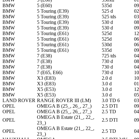
BMW
5 (E60)
535d
09
BMW
5 Touring (E39)
525 d
02
BMW
5 Touring (E39)
525 tds
03
BMW
5 Touring (E39)
530 d
08
BMW
5 Touring (E39)
530 d
09
BMW
5 Touring (E61)
525d
12
BMW
5 Touring (E61)
525d
06
BMW
5 Touring (E61)
530d
06
BMW
5 Touring (E61)
535d
09
BMW
7 (E38)
725 tds
04
BMW
7 (E38)
730 d
08
BMW
7 (E38)
730 d
04
BMW
7 (E65, E66)
730 d
10
BMW
X3 (E83)
2.0 d
10
BMW
X3 (E83)
3.0 d
01
BMW
X5 (E53)
3.0 d
12
BMW
X5 (E53)
3.0 d
05
LAND ROVER
RANGE ROVER III (LM)
3.0 TD 6
03
OPEL
OMEGA B (25_, 26_, 27_)
2.5 DTI
09
OPEL
OMEGA B (25_, 26_, 27_)
2.5 TD
04
OMEGA B Estate (21_, 22_,
OPEL
2.5 DTI
09
23_)
OMEGA B Estate (21_, 22_,
OPEL
2.5 TD
04
23_)