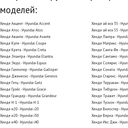
моделей:
Хенде Акцент - Hyundai Accent
Хенде ай иск 35 - Hyun
Хенде Атос - Hyundai Atos
Хенде ай иск 55 - Hyun
Хенде Аванти - Hyundai Avante
Хенде Лантра - Hyunda
Хенде Купе - Hyundai Coupe
Хенде Матрикс - Hyund
Хенде Крета - Hyundai Creta
Хенде Санта Фе - Hyun
Хенде Элантра - Hyundai Elantra
Хенде Сантамо - Hyun
Хенде Экуус - Hyundai Equus
Хенде Солярис - Hyund
Хенде Галлопер - Hyundai Galloper
Хенде Соната - Hyund
Хенде Дженесис - Hyundai Genesis
Хенде Старекс - Hyund
Хенде Гетц - Hyundai Getz
Хенде Терракан - Hyun
Хенде Грэйс - Hyundai Grace
Хенде Тибурон - Hyun
Хенде Грандер - Hyundai Grandeur
Хенде Тражет - Hyunda
Хенде Н-1 - Hyundai H-1
Хенде Тускон - Hyund
Хенде и20 - Hyundai i20
Хенде Внлостер - Hyun
Хенде и20 - Hyundai i30
Хенде Верна - Hyundai
Хенде и40 - Hyundai i40
Хенде Икс Джи - Hyun