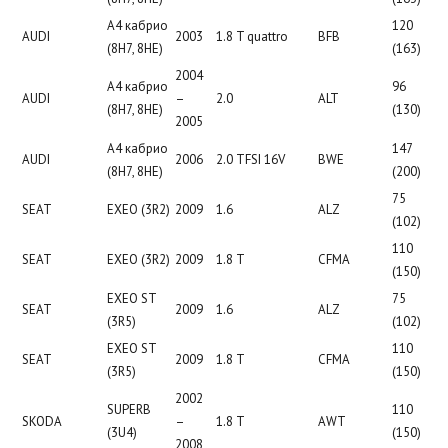
A4 кабрио
120
AUDI
2003
1.8 T quattro
BFB
(8H7, 8HE)
(163)
2004
A4 кабрио
96
AUDI
–
2.0
ALT
(8H7, 8HE)
(130)
2005
A4 кабрио
147
AUDI
2006
2.0 TFSI 16V
BWE
(8H7, 8HE)
(200)
75
SEAT
EXEO (3R2)
2009
1.6
ALZ
(102)
110
SEAT
EXEO (3R2)
2009
1.8 T
CFMA
(150)
EXEO ST
75
SEAT
2009
1.6
ALZ
(3R5)
(102)
EXEO ST
110
SEAT
2009
1.8 T
CFMA
(3R5)
(150)
2002
SUPERB
110
SKODA
–
1.8 T
AWT
(3U4)
(150)
2008