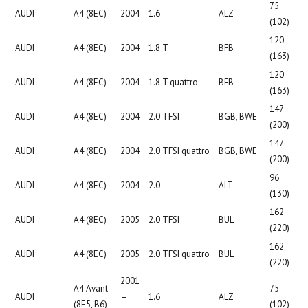
75
AUDI
A4 (8EC)
2004
1.6
ALZ
(102)
120
AUDI
A4 (8EC)
2004
1.8 T
BFB
(163)
120
AUDI
A4 (8EC)
2004
1.8 T quattro
BFB
(163)
147
AUDI
A4 (8EC)
2004
2.0 TFSI
BGB, BWE
(200)
147
AUDI
A4 (8EC)
2004
2.0 TFSI quattro
BGB, BWE
(200)
96
AUDI
A4 (8EC)
2004
2.0
ALT
(130)
162
AUDI
A4 (8EC)
2005
2.0 TFSI
BUL
(220)
162
AUDI
A4 (8EC)
2005
2.0 TFSI quattro
BUL
(220)
2001
A4 Avant
75
AUDI
–
1.6
ALZ
(8E5, B6)
(102)