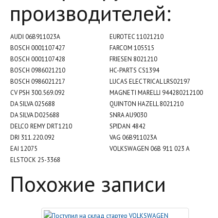
производителей:
AUDI 06B911023A
EUROTEC 11021210
BOSCH 0001107427
FARCOM 105515
BOSCH 0001107428
FRIESEN 8021210
BOSCH 0986021210
HC-PARTS CS1394
BOSCH 0986021217
LUCAS ELECTRICAL LRS02197
CV PSH 300.569.092
MAGNETI MARELLI 944280212100
DA SILVA 025688
QUINTON HAZELL 8021210
DA SILVA D025688
SNRA AU9030
DELCO REMY DRT1210
SPIDAN 4842
DRI 311.220.092
VAG 06B911023A
EAI 12075
VOLKSWAGEN 06B 911 023 A
ELSTOCK 25-3368
Похожие записи