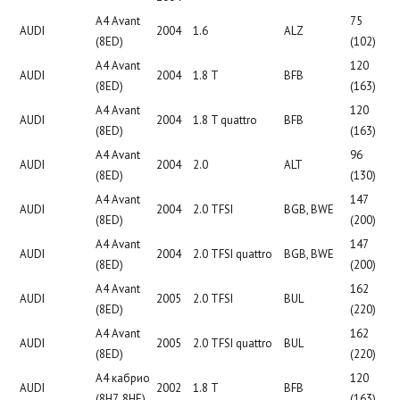
A4 Avant
75
AUDI
2004
1.6
ALZ
(8ED)
(102)
A4 Avant
120
AUDI
2004
1.8 T
BFB
(8ED)
(163)
A4 Avant
120
AUDI
2004
1.8 T quattro
BFB
(8ED)
(163)
A4 Avant
96
AUDI
2004
2.0
ALT
(8ED)
(130)
A4 Avant
147
AUDI
2004
2.0 TFSI
BGB, BWE
(8ED)
(200)
A4 Avant
147
AUDI
2004
2.0 TFSI quattro
BGB, BWE
(8ED)
(200)
A4 Avant
162
AUDI
2005
2.0 TFSI
BUL
(8ED)
(220)
A4 Avant
162
AUDI
2005
2.0 TFSI quattro
BUL
(8ED)
(220)
A4 кабрио
120
AUDI
2002
1.8 T
BFB
(8H7, 8HE)
(163)