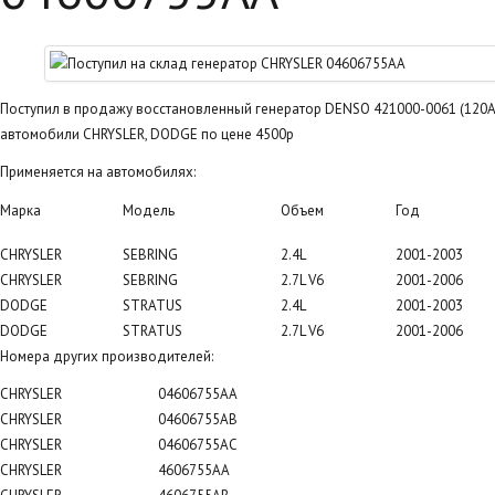
Поступил в продажу восстановленный генератор DENSO 421000-0061 (120А/
автомобили CHRYSLER, DODGE по цене 4500р
Применяется на автомобилях:
Марка
Модель
Объем
Год
CHRYSLER
SEBRING
2.4L
2001-2003
CHRYSLER
SEBRING
2.7L V6
2001-2006
DODGE
STRATUS
2.4L
2001-2003
DODGE
STRATUS
2.7L V6
2001-2006
Номера других производителей:
CHRYSLER
04606755AA
CHRYSLER
04606755AB
CHRYSLER
04606755AC
CHRYSLER
4606755AA