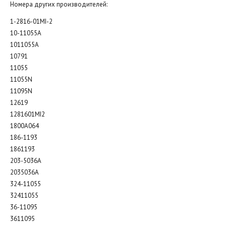
Номера других производителей:
1-2816-01MI-2
10-11055A
1011055A
10791
11055
11055N
11095N
12619
1281601MI2
1800A064
186-1193
1861193
203-5036A
2035036A
324-11055
32411055
36-11095
3611095