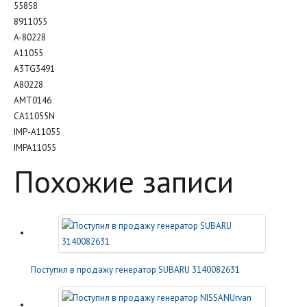
55858
8911055
A-80228
A11055
A3TG3491
A80228
AMT0146
CA11055N
IMP-A11055
IMPA11055
Похожие записи
Поступил в продажу генератор SUBARU 3140082631